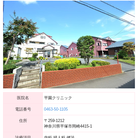
医院名
平園クリニック
電話番号
0463-50-1105
住所
〒259-1212
神奈川県平塚市岡崎4415-1
診療項目
内科,婦人科,健診