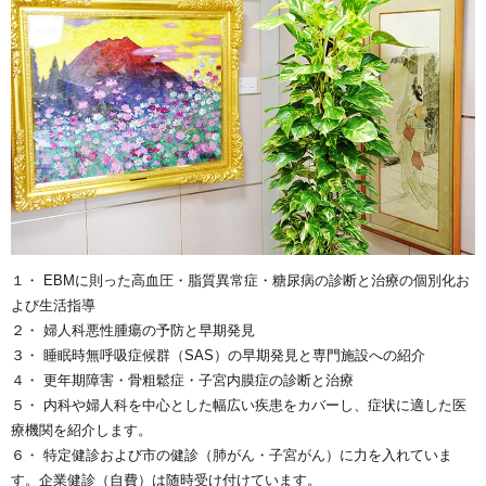
１・ EBMに則った高血圧・脂質異常症・糖尿病の診断と治療の個別化お
よび生活指導
２・ 婦人科悪性腫瘍の予防と早期発見
３・ 睡眠時無呼吸症候群（SAS）の早期発見と専門施設への紹介
４・ 更年期障害・骨粗鬆症・子宮内膜症の診断と治療
５・ 内科や婦人科を中心とした幅広い疾患をカバーし、症状に適した医
療機関を紹介します。
６・ 特定健診および市の健診（肺がん・子宮がん）に力を入れていま
す。企業健診（自費）は随時受け付けています。