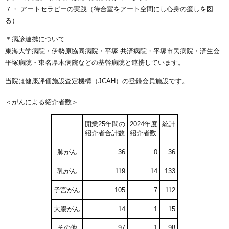
７・ アートセラピーの実践（待合室をアート空間にし心身の癒しを図
る）
＊病診連携について
東海大学病院・伊勢原協同病院・平塚 共済病院・平塚市民病院・済生会
平塚病院・東名厚木病院などの基幹病院と連携しています。
当院は健康評価施設査定機構（JCAH）の登録会員施設です。
＜がんによる紹介者数＞
開業25年間の
2024年度
統計
紹介者合計数
紹介者数
肺がん
36
0
36
乳がん
119
14
133
子宮がん
105
7
112
大腸がん
14
1
15
その他
97
1
98