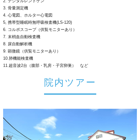
2. デジタルレントゲン
3. 骨量測定機
4. 心電図、ホルター心電図
5, 携帯型睡眠時無呼吸検査機(LS-120)
6. コルポスコープ（供覧モニターあり）
7. 末梢血自動検査機
8. 尿自動解析機
9. 顕微鏡（供覧モニターあり）
10.肺機能検査機
11.超音波2台（腹部・乳房・子宮卵巣） など
院内ツアー